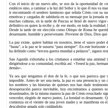
Con el inicio de un nuevo año, se nos da la oportunidad de cr
estáticos sino, a caminar a la luz del Señor y lo que él nos va m
ir encontrando el sendero luminoso que señala Cristo con su na
emotivas y cargadas de sabiduría en su mensaje por la jornada 
muchas culturas, en la tarde de Pascua se llenó de nuevo vigor 
definitivo en quien la recibe y, de ese modo, en toda la realidad
Desde la tarde de mi elección como Obispo de Roma he querido 
desarmante, humilde y perseverante. Proviene de Dios, Dios qu
La paz existe, quiere habitar en nosotros, tiene el suave poder de
“
basta
”
, a la paz se le susurra
“
para siempre
”
. En este horizonte 
ha
definido como
“
tercera guerra mundial a pedazos
”
, siguen res
San Agustín exhortaba a los cristianos a entablar una amistad i
dirigiéndose a su comunidad, escribía así: «Tened la paz, hermano
demás».
Ya sea que tengamos el don de la fe, o que nos parezca que
imposible. Antes de ser una meta, la paz es una presencia y un
los nombres y las historias de quienes nos han dado testimoni
desesperación parece inevitable, hoy encontramos a quienes no
desanimados, de la misma manera la paz de Cristo resucitado sigu
vencedor, elegirlo de nuevo juntos.
La bondad es desarmante. Qui
comienza en el vientre de una joven madre y se manifiesta en el
descubrirse amada solo cuidándol
o.