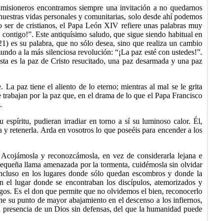
o misioneros encontramos siempre una invitación a no quedarnos
n nuestras vidas personales y comunitarias, solo desde ahí podemos
ro ser de cristianos, el Papa León XIV refiere unas palabras muy
 contigo!
”
. Este antiquísimo saludo, que sigue siendo habitual en
1) es su palabra, que no sólo desea, sino que realiza un cambio
 mundo a la más silenciosa revolución:
“¡
La paz esté con ustedes!
”
.
ta es la paz de Cristo resucitado, una paz desarmada y una paz
. La paz tiene el aliento de lo eterno; mientras al mal se le grita
e trabajan por la paz que, en el drama de lo que
el Papa Francisco
.
espíritu, pudieran irradiar en torno a sí su luminoso calor. Él,
a y retenerla. Arda en vosotros lo que poseéis para encender a los
 Acojámosla y reconozcámosla, en vez de considerarla lejana e
pequeña llama amenazada por la tormenta, cuidémosla sin olvidar
 Incluso en los lugares donde sólo quedan escombros y donde la
n el lugar donde se encontraban los discípulos, atemorizados y
igos. Es el don que permite que no olvidemos el bien, reconocerlo
ne su punto de mayor abajamiento en el descenso a los infiernos,
la presencia de un Dios sin defensas, del que la humanidad puede