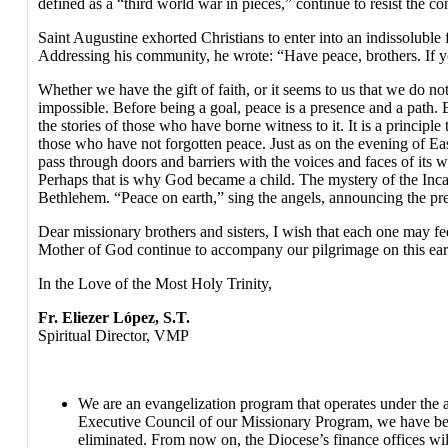
defined as a “third world war in pieces,” continue to resist the co
Saint Augustine exhorted Christians to enter into an indissoluble f
Addressing his community, he wrote: “Have peace, brothers. If you 
Whether we have the gift of faith, or it seems to us that we do not
impossible. Before being a goal, peace is a presence and a path. Ev
the stories of those who have borne witness to it. It is a princi
those who have not forgotten peace. Just as on the evening of East
pass through doors and barriers with the voices and faces of its wit
Perhaps that is why God became a child. The mystery of the Incar
Bethlehem. “Peace on earth,” sing the angels, announcing the pr
Dear missionary brothers and sisters, I wish that each one may fe
Mother of God continue to accompany our pilgrimage on this earth
In the Love of the Most Holy Trinity,
Fr. Eliezer López, S.T.
Spiritual Director, VMP
We are an evangelization program that operates under the a
Executive Council of our Missionary Program, we have begun
eliminated. From now on, the Diocese’s finance offices wil