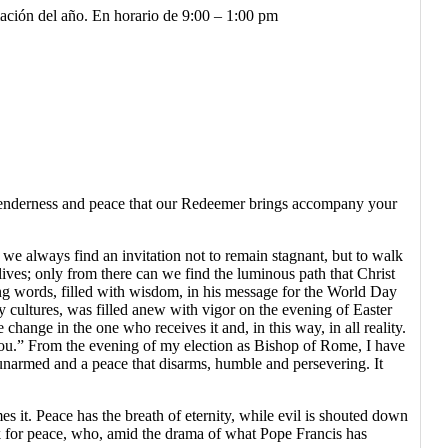
mación del año. En horario de 9:00 – 1:00 pm
he tenderness and peace that our Redeemer brings accompany your
 we always find an invitation not to remain stagnant, but to walk
lives; only from there can we find the luminous path that Christ
ing words, filled with wisdom, in his message for the World Day
 cultures, was filled anew with vigor on the evening of Easter
change in the one who receives it and, in this way, in all reality.
 you.” From the evening of my election as Bishop of Rome, I have
e unarmed and a peace that disarms, humble and persevering. It
mes it. Peace has the breath of eternity, while evil is shouted down
ork for peace, who, amid the drama of what Pope Francis has