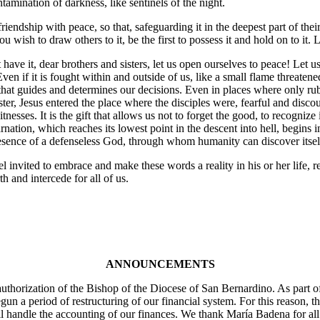
ntamination of darkness, like sentinels of the night.
riendship with peace, so that, safeguarding it in the deepest part of the
wish to draw others to it, be the first to possess it and hold on to it. 
 have it, dear brothers and sisters, let us open ourselves to peace! Let u
en if it is fought within and outside of us, like a small flame threatene
ple that guides and determines our decisions. Even in places where only 
er, Jesus entered the place where the disciples were, fearful and discou
nesses. It is the gift that allows us not to forget the good, to recognize
nation, which reaches its lowest point in the descent into hell, begins
esence of a defenseless God, through whom humanity can discover itsel
el invited to embrace and make these words a reality in his or her life
 and intercede for all of us.
ANNOUNCEMENTS
uthorization of the Bishop of the Diocese of San Bernardino. As part o
 a period of restructuring of our financial system. For this reason, t
l handle the accounting of our finances. We thank María Badena for all