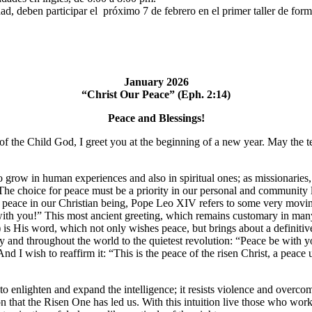
, deben participar el próximo 7 de febrero en el primer taller de for
January 2026
“Christ Our Peace” (Eph. 2:14)
Peace and Blessings!
th of the Child God, I greet you at the beginning of a new year. May t
 grow in human experiences and also in spiritual ones; as missionaries,
 The choice for peace must be a priority in our personal and community 
 for peace in our Christian being, Pope Leo XIV refers to some very mov
with you!” This most ancient greeting, which remains customary in many
 is His word, which not only wishes peace, but brings about a definitive 
day and throughout the world to the quietest revolution: “Peace be with
nd I wish to reaffirm it: “This is the peace of the risen Christ, a peac
 to enlighten and expand the intelligence; it resists violence and overco
zon that the Risen One has led us. With this intuition live those who w