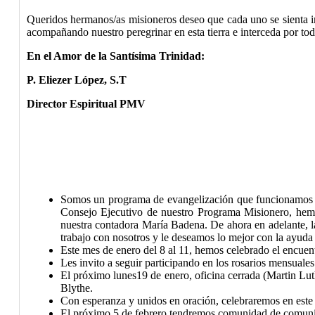
Queridos hermanos/as misioneros deseo que cada uno se sienta in
acompañando nuestro peregrinar en esta tierra e interceda por tod
En el Amor de la Santísima Trinidad:
P. Eliezer López, S.T
Director Espiritual PMV
Somos un programa de evangelización que funcionamos b
Consejo Ejecutivo de nuestro Programa Misionero, hemos
nuestra contadora María Badena. De ahora en adelante, la
trabajo con nosotros y le deseamos lo mejor con la ayuda
Este mes de enero del 8 al 11, hemos celebrado el encuen
Les invito a seguir participando en los rosarios mensual
El próximo lunes19 de enero, oficina cerrada (Martin Luth
Blythe.
Con esperanza y unidos en oración, celebraremos en este
El próximo 5 de febrero tendremos comunidad de comunid