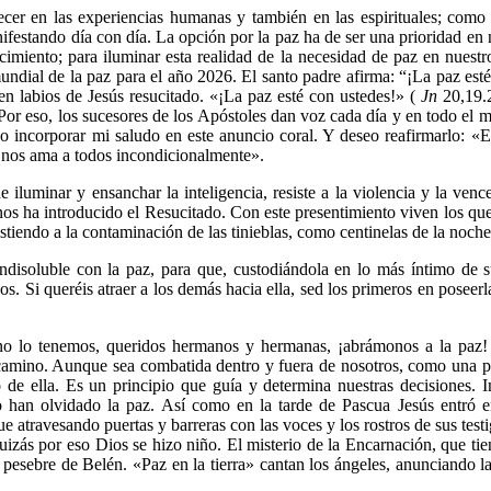
ecer en las experiencias humanas y también en las espirituales; com
anifestando día con día. La opción por la paz ha de ser una prioridad e
cimiento
;
para iluminar esta realidad de la necesidad de paz en nuest
mundial
de
la paz para el año 2026. El santo padre afirma:
“¡
La paz esté
en labios de Jesús resucitado. «
¡
La paz esté con ustedes!» (
Jn
20,19.2
. Por eso, los sucesores de los Apóstoles dan voz cada día y en todo el
incorporar mi saludo en este anuncio coral. Y deseo reafirmarlo: «Es
e nos ama a todos incondicionalmente».
 iluminar y ensanchar la inteligencia, resiste a la violencia y la vence
nos ha introducido el Resucitado. Con este presentimiento viven los qu
istiendo a la contaminación de las tinieblas, como centinelas de la noche
ndisoluble con la paz, para que, custodiándola en lo más íntimo de su 
s. Si queréis atraer a los demás hacia ella, sed los primeros en poseerl
 no lo tenemos, queridos hermanos y hermanas,
¡
abrámonos a la paz!
 camino. Aunque sea combatida dentro y fuera de nosotros, como una 
o de ella. Es un principio que guía y determina nuestras decisiones.
 han olvidado la paz. Así como en la tarde de Pascua Jesús entró e
e atravesando puertas y barreras con las voces y los rostros de sus test
zás por eso Dios se hizo niño. El misterio de la Encarnación, que tie
 pesebre de Belén. «Paz en la tierra» cantan los ángeles, anunciando 