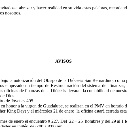
vitados a abrazar y hacer realidad en su vida estas palabras, record
os nosotros.
AVISOS
ajo la autorización del Obispo de la
Diócesis
San Bernardino, como pa
 empezado un tiempo de Restructuración del sistema de finanzas; ra
s oficinas de finanzas de la
Diócesis
llevaran la contabilidad de nues
 de Dios.
tro de Jóvenes #95.
es en honor a la virgen de Guadalupe, se realizan en el PMV en horario 
er King Day) y el miércoles 21 de enero la oficina estará cerrada estar
 mes de enero el encuentro # 227. Del 22 – 25 hombres y del 29 al 1 f
ades en inglés, de 6:00 a 8:00 pm.