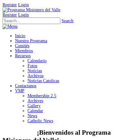
Register
Login
Register
Login
Search
Inicio
Nuestro Programa
Comités
Miembros
Recursos
Calendario
Fotos
Noticias
Archivos
Noticias Catolicas
Contactanos
VMP
Membership 2.5
Archives
Gallery
Calendar
News
Catholic News
¡Bienvenidos al Programa