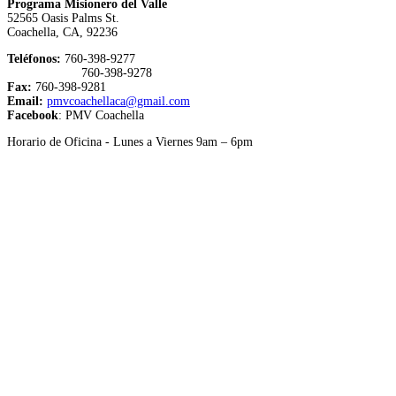
Programa Misionero del Valle
52565 Oasis Palms St.
Coachella, CA, 92236
Teléfonos:
760-398-9277
760-398-9278
Fax:
760-398-9281
Email:
pmvcoachellaca@gmail.com
Facebook
: PMV Coachella
Horario de Oficina - Lunes a Viernes 9am – 6pm