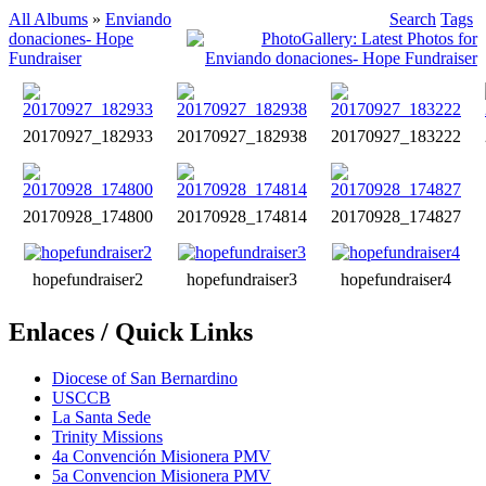
All Albums
»
Enviando
Search
Tags
donaciones- Hope
Fundraiser
20170927_182933
20170927_182938
20170927_183222
20170928_174800
20170928_174814
20170928_174827
hopefundraiser2
hopefundraiser3
hopefundraiser4
Enlaces / Quick Links
Diocese of San Bernardino
USCCB
La Santa Sede
Trinity Missions
4a Convención Misionera PMV
5a Convencion Misionera PMV