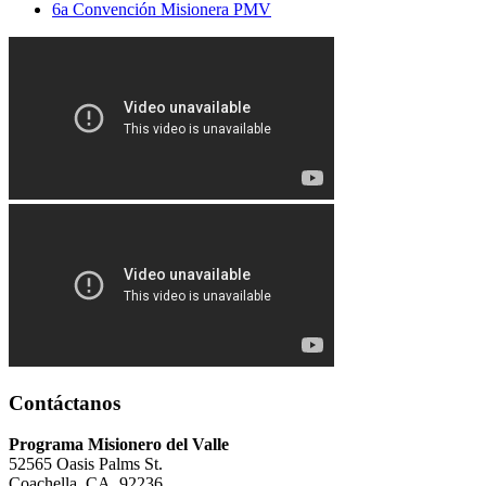
6a Convención Misionera PMV
Contáctanos
Programa Misionero del Valle
52565 Oasis Palms St.
Coachella, CA, 92236