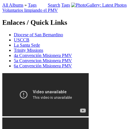
All Albums
»
Tags
Search
Tags
Voluntarios limpiando el PMV
Enlaces / Quick Links
Diocese of San Bernardino
USCCB
La Santa Sede
Trinity Missions
4a Convención Misionera PMV
5a Convencion Misionera PMV
6a Convención Misionera PMV